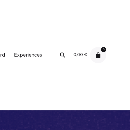
0
ard
Experiences
0,00
€