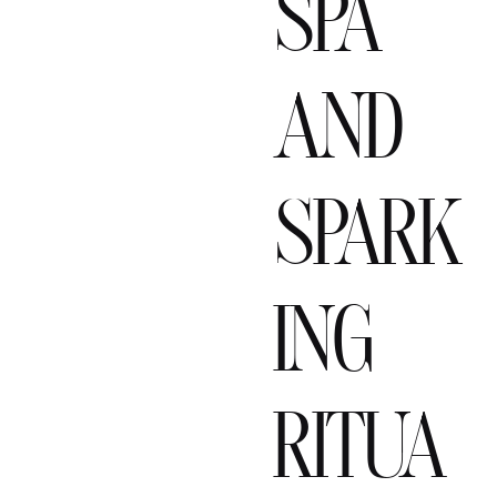
spa
and
spark
ing
ritua