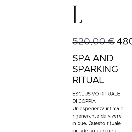
l
520,00
€
48
Il
Il
prezzo
prezzo
SPA AND
attuale
originale
SPARKING
è:
era:
480,00 €.
520,00 €.
RITUAL
ESCLUSIVO RITUALE
DI COPPIA
Un’esperienza intima e
rigenerante da vivere
in due. Questo rituale
include un percorso