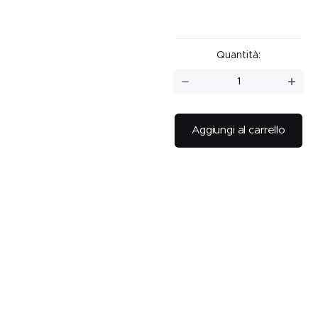
Quantità:
SPA
AND
SPARKING
RITUAL
Aggiungi al carrello
quantità