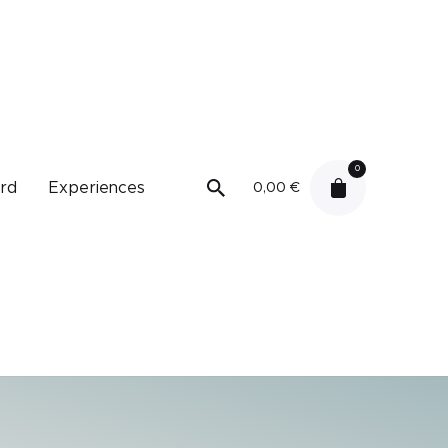
0
ard
Experiences
0,00
€