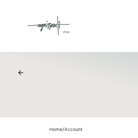
Skip
to
content
Home
/
Account