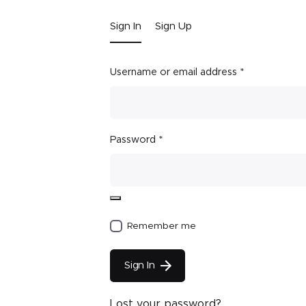
Sign In
Sign Up
Username or email address
*
Password
*
Remember me
Sign In
Lost your password?