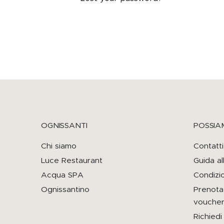
Email address
*
A password will be sent to your emai
I tuoi dati personali verranno utilizzati
scopi descritti nella nostra
privacy polic
OGNISSANTI
POSSIA
Sign Up
Chi siamo
Contatti
Luce Restaurant
Guida al
Acqua SPA
Condizio
Ognissantino
Prenotaz
vouche
Richied