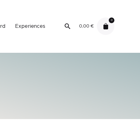
0
ard
Experiences
0,00
€