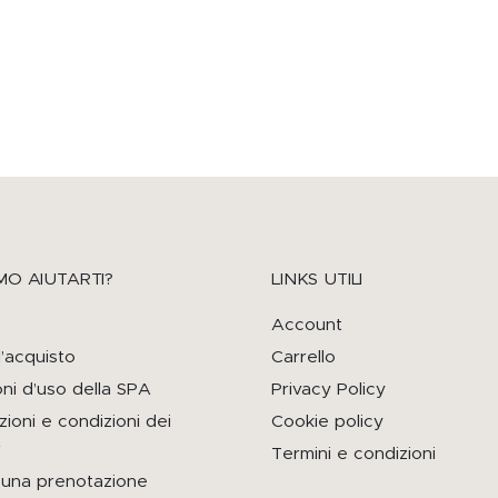
l address.
 per supportare la tua esperienza in questo sito Web, per gestire
y
.
MO AIUTARTI?
LINKS UTILI
Account
l’acquisto
Carrello
ni d’uso della SPA
Privacy Policy
ioni e condizioni dei
Cookie policy
r
Termini e condizioni
i una prenotazione